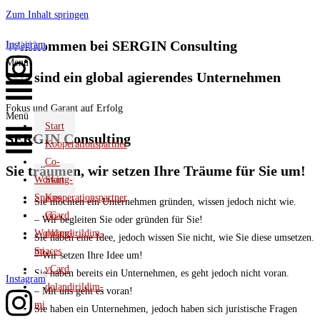
Zum Inhalt springen
Willkommen bei SERGIN Consulting
Instagram
Menü
Wir sind ein global agierendes Unternehmen
Fokus und Garant auf Erfolg
Menü
Start
SERGIN Consulting
Kooperationspartner
Co-
Sie träumen, wir setzen Ihre Träume für Sie um!
Working-
Start
Spaces
Kooperationspartner
Sie möchten ein Unternehmen gründen, wissen jedoch nicht wie.
vCard
Co-
– Wir begleiten Sie oder gründen für Sie!
dolandirildim-
Working-
Sie haben eine Idee, jedoch wissen Sie nicht, wie Sie diese umsetzen.
mi
Spaces
– Wir setzen Ihre Idee um!
vCard
Sie haben bereits ein Unternehmen, es geht jedoch nicht voran.
Instagram
dolandirildim-
– Mit uns geht es voran!
mi
Sie haben ein Unternehmen, jedoch haben sich juristische Fragen