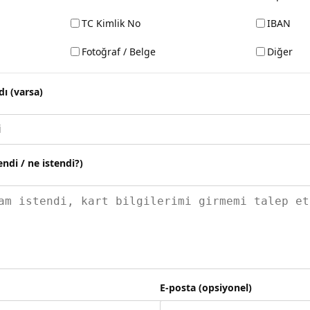
TC Kimlik No
IBAN
Fotoğraf / Belge
Diğer
dı (varsa)
endi / ne istendi?)
E-posta (opsiyonel)