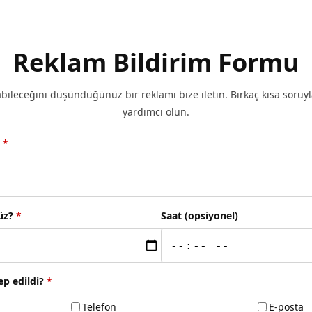
Reklam Bildirim Formu
labileceğini düşündüğünüz bir reklamı bize iletin. Birkaç kısa so
yardımcı olun.
?
*
üz?
*
Saat (opsiyonel)
lep edildi?
*
Telefon
E-posta