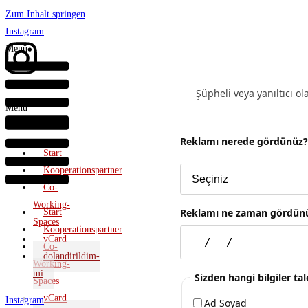
Zum Inhalt springen
Instagram
Menü
Şüpheli veya yanıltıcı o
Menü
Reklamı nerede gördünüz
Start
Kooperationspartner
Co-
Working-
Reklamı ne zaman gördün
Start
Spaces
Kooperationspartner
vCard
Co-
dolandirildim-
Working-
mi
Sizden hangi bilgiler ta
Spaces
vCard
Instagram
Ad Soyad