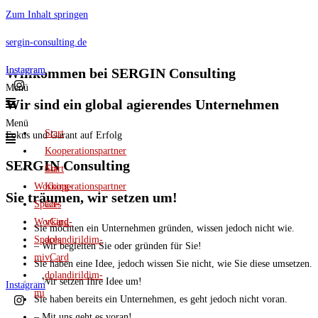
Zum Inhalt springen
sergin-consulting.de
Instagram
Willkommen bei SERGIN Consulting
Menü
Wir sind ein global agierendes Unternehmen
Menü
Start
Fokus und Garant auf Erfolg
Kooperationspartner
SERGIN Consulting
Start
Co-
Working-
Kooperationspartner
Sie träumen, wir setzen um!
Spaces
Co-
Working-
vCard
Sie möchten ein Unternehmen gründen, wissen jedoch nicht wie.
Spaces
dolandirildim-
– Wir begleiten Sie oder gründen für Sie!
mi
vCard
Sie haben eine Idee, jedoch wissen Sie nicht, wie Sie diese umsetzen.
dolandirildim-
– Wir setzen Ihre Idee um!
Instagram
mi
Sie haben bereits ein Unternehmen, es geht jedoch nicht voran.
– Mit uns geht es voran!